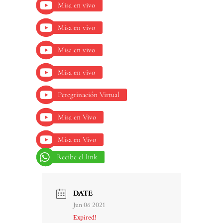
Misa en vivo
Misa en vivo
Misa en vivo
Misa en vivo
Peregrinación Virtual
Misa en Vivo
Misa en Vivo
Recíbe el link
DATE
Jun 06 2021
Expired!