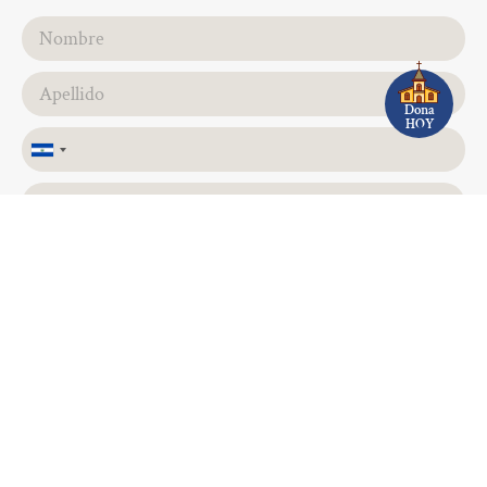
Dona
HOY
El
Salvador
+503
ENVIAR
SÍGANOS EN NUESTRAS REDES
SOCIALES