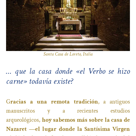
Santa Casa de Loreto, Italia
… que la casa donde «el Verbo se hizo
carne» todavía existe?
G
racias a una remota tradición
, a antiguos
manuscritos y a recientes estudios
arqueológicos,
hoy sabemos más sobre la casa de
Nazaret —el lugar donde la Santísima Virgen