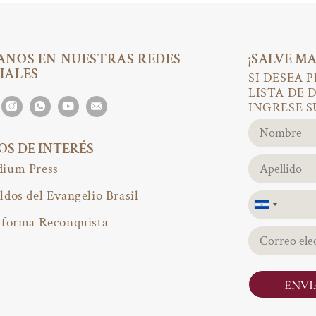
ANOS EN NUESTRAS REDES
¡SALVE MA
IALES
SI DESEA 
LISTA DE 
INGRESE S
IOS DE INTERÉS
ium Press
ldos del Evangelio Brasil
El
aforma Reconquista
Salvador
+503
ENVI