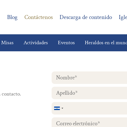
?
Blog
Contáctenos
Descarga de contenido
Igl
e Misas
Actividades
Eventos
Heraldos en el mun
 contacto.
El
Salvador
+503