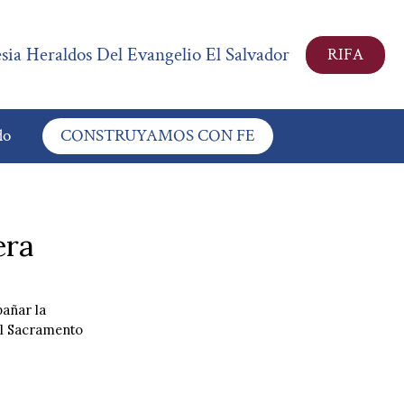
esia Heraldos Del Evangelio El Salvador
RIFA
do
CONSTRUYAMOS CON FE