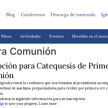
?
Blog
Contáctenos
Descarga de contenido
Igl
e Misas
Actividades
Eventos
Heraldos en el mun
ra Comunión