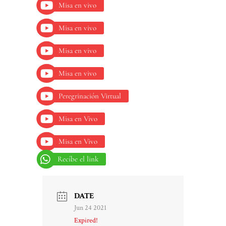
Misa en vivo
Misa en vivo
Misa en vivo
Misa en vivo
Peregrinación Virtual
Misa en Vivo
Misa en Vivo
Recíbe el link
DATE
Jun 24 2021
Expired!