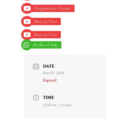
Peregrinación Virtual
Misa en Vivo
Misa en Vivo
Recíbe el link
DATE
Nov 07 2020
Expired!
TIME
11:30 am - 1:15 pm