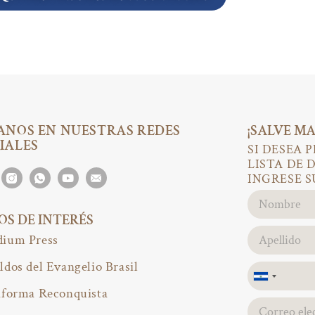
ANOS EN NUESTRAS REDES
¡SALVE MA
IALES
SI DESEA 
LISTA DE 
INGRESE S
IOS DE INTERÉS
ium Press
ldos del Evangelio Brasil
El
aforma Reconquista
Salvador
+503